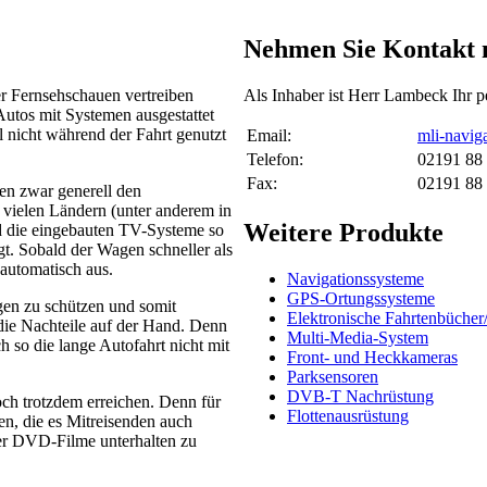
Nehmen Sie Kontakt m
er Fernsehschauen vertreiben
Als Inhaber ist Herr Lambeck Ihr p
utos mit Systemen ausgestattet
l nicht während der Fahrt genutzt
Email:
mli-navig
Telefon:
02191 88
Fax:
02191 88
ben zwar generell den
 vielen Ländern (unter anderem in
Weitere Produkte
d die eingebauten TV-Systeme so
egt. Sobald der Wagen schneller als
 automatisch aus.
Navigationssysteme
GPS-Ortungssysteme
gen zu schützen und somit
Elektronische Fahrtenbücher
n die Nachteile auf der Hand. Denn
Multi-Media-System
 so die lange Autofahrt nicht mit
Front- und Heckkameras
Parksensoren
DVB-T Nachrüstung
och trotzdem erreichen. Denn für
Flottenausrüstung
n, die es Mitreisenden auch
er DVD-Filme unterhalten zu