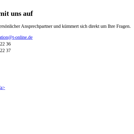
it uns auf
ersönlicher Ansprechpartner und kümmert sich direkt um Ihre Fragen.
ation@t-online.de
 22 36
 22 37
/a>